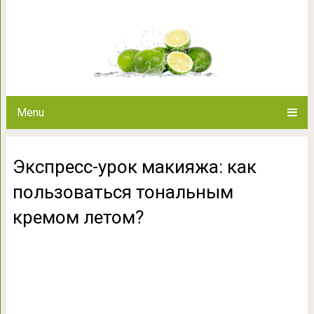
Экспресс-урок макияжа: ка
кремом 
Menu
Экспресс-урок макияжа: как
пользоваться тональным
кремом летом?