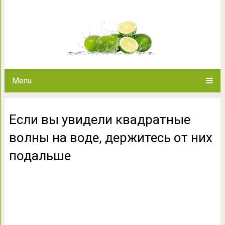
Если вы увидели квадратные в
них под
Menu
Если вы увидели квадратные
волны на воде, держитесь от них
подальше