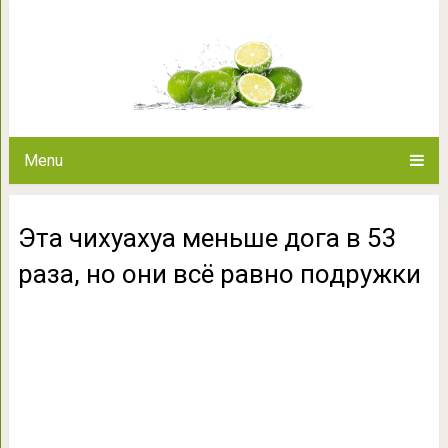
Эта чихуахуа меньше дога в 
подру
Menu
Эта чихуахуа меньше дога в 53
раза, но они всё равно подружки