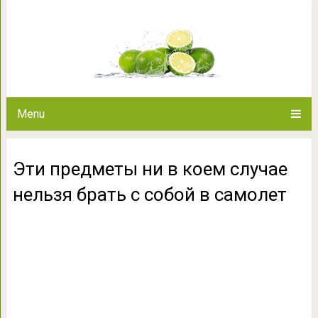
Эти предметы ни в коем случ
само
Menu
Эти предметы ни в коем случае
нельзя брать с собой в самолет