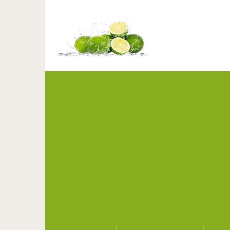
Финские школьники 
т