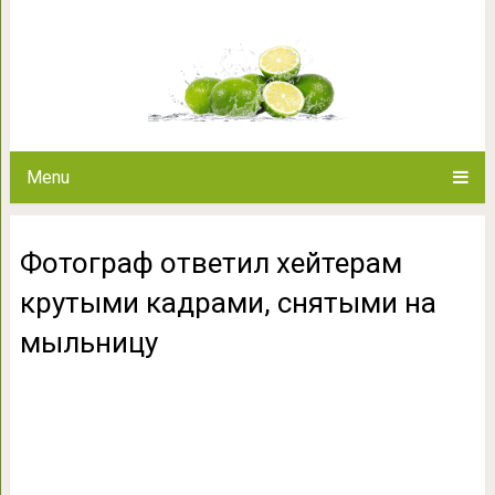
Фотограф ответил хейтерам к
мыль
Menu
Фотограф ответил хейтерам
крутыми кадрами, снятыми на
мыльницу