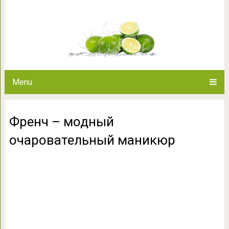
Френч – модный очар
Menu
Френч – модный
очаровательный маникюр