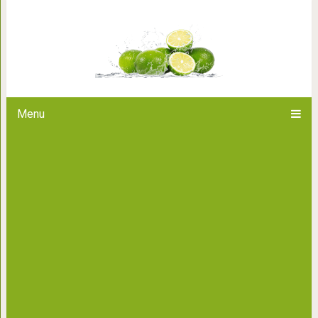
Генрих VIII: деспот-гурман, ч
Menu