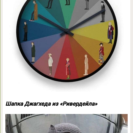
Шапка Джагхеда из «Ривердейла»