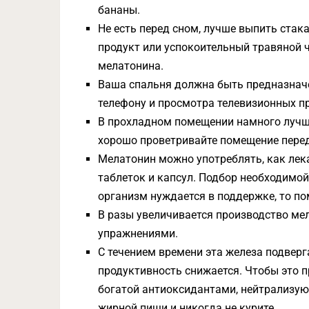
бананы.
Не есть перед сном, лучше выпить стак
продукт или успокоительный травяной 
мелатонина.
Ваша спальня должна быть предназначен
телефону и просмотра телевизионных п
В прохладном помещении намного лучше
хорошо проветривайте помещение перед
Мелатонин можно употреблять, как лека
таблеток и капсул. Подбор необходимой
организм нуждается в поддержке, то по
В разы увеличивается производство ме
упражнениями.
С течением времени эта железа подверг
продуктивность снижается. Чтобы это 
богатой антиоксидантами, нейтрализую
жирной пищи и никогда не курите.