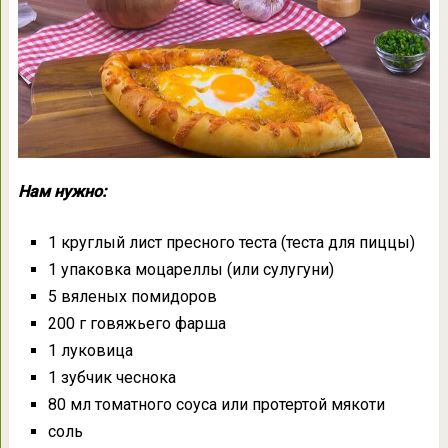
Нам нужно:
1 круглый лист пресного теста (теста для пиццы)
1 упаковка моцареллы (или сулугуни)
5 вяленых помидоров
200 г говяжьего фарша
1 луковица
1 зубчик чеснока
80 мл томатного соуса или протертой мякоти
соль