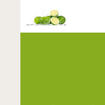
Хотите подарить вт
укоренять розы с