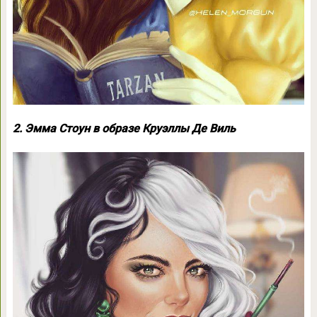
2. Эмма Стоун в образе Круэллы Де Виль