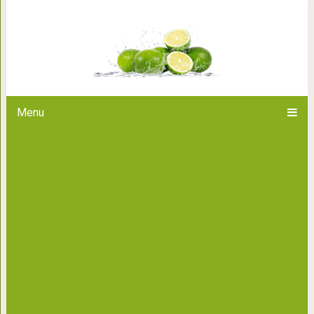
История самой известной 
Menu