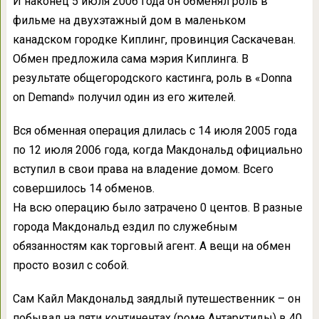
И наконец 5 июля 2006 года он обменял роль в
фильме на двухэтажный дом в маленьком
канадском городке Киплинг, провинция Саскачеван.
Обмен предложила сама мэрия Киплинга. В
результате общегородского кастинга, роль в «Donna
on Demand» получил один из его жителей.
Вся обменная операция длилась с 14 июля 2005 года
по 12 июля 2006 года, когда Макдональд официально
вступил в свои права на владение домом. Всего
совершилось 14 обменов.
На всю операцию было затрачено 0 центов. В разные
города Макдональд ездил по служебным
обязанностям как торговый агент. А вещи на обмен
просто возил с собой.
Сам Кайл Макдональд заядлый путешественник – он
побывал на пяти континентах (роме Антарктиды) в 40