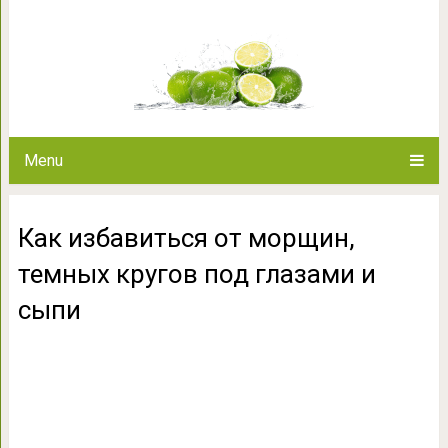
Как избавиться от морщин, т
сы
Menu
Как избавиться от морщин,
темных кругов под глазами и
сыпи