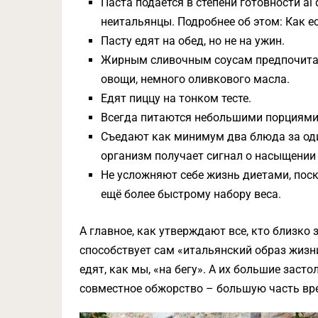
Паста подаётся в степени готовности al
неитальянцы. Подробнее об этом: Как е
Пасту едят на обед, но не на ужин.
Жирным сливочным соусам предпочитаю
овощи, немного оливкового масла.
Едят пиццу на тонком тесте.
Всегда питаются небольшими порциями
Съедают как минимум два блюда за оди
организм получает сигнал о насыщении д
Не усложняют себе жизнь диетами, поск
ещё более быстрому набору веса.
А главное, как утверждают все, кто близко
способствует сам «итальянский образ жизн
едят, как мы, «на бегу». А их большие зас
совместное обжорство – большую часть вр