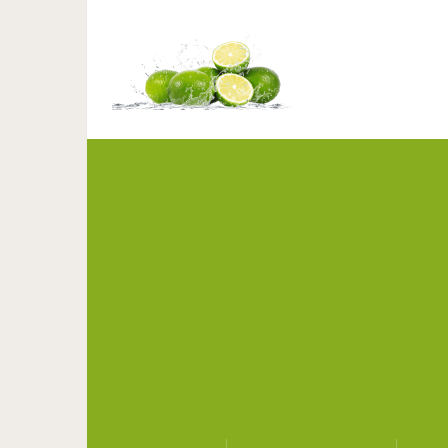
Как не толстеть на 
яп