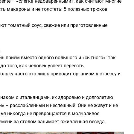
 dente – «слегка недоваренными», как считают многие
сть макароны и не толстеть: 5 полезных трюков
т томатный соус, свежие или приготовленные
.
н приём вместо одного большого и «сытного»: так
о того, как человек успеет переесть.
ольку часто это лишь приводит организм к стрессу и
 знаком с итальянцами, их здоровью и долголетию
и» – расслабленный и неспешный. Они не живут и не
толья никогда не превращаются в молчаливое
емени за столом занимает оживлённая беседа.