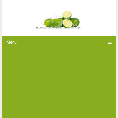
Как просверл
Menu