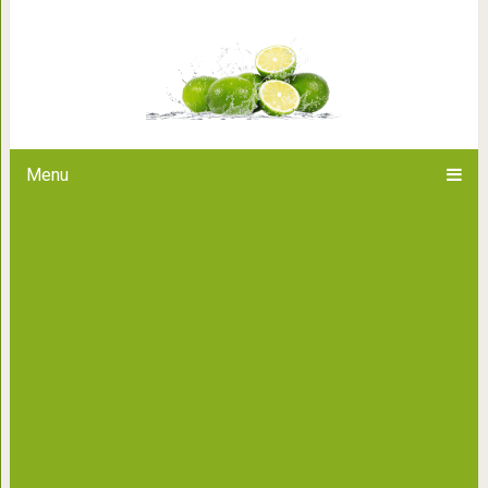
Как собрать ветрогенератор из
стирально
Menu