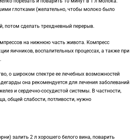
 мелко порезать и поварить 10 минут в 1 л молока.
ьшими глотками (желательно, чтобы молоко было
ей, потом сделать трехдневный перерыв.
мпрессов на нижнюю часть живота. Компресс
ции яичников, воспалительных процессах, а также при
.
во, о широком спектре ее лечебных возможностей
льдегарды она рекомендуется для лечения заболеваний
елез и сердечно-сосудистой системы. В частности,
ца, общей слабости, потливости, нужно
рни) залить 2 л хорошего белого вина, поварить