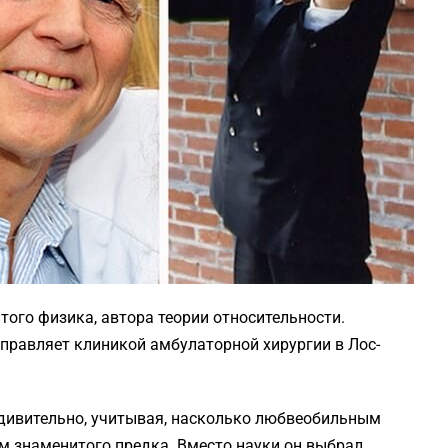
ого физика, автора теории относительности.
правляет клиникой амбулаторной хирургии в Лос-
удивительно, учитывая, насколько любвеобильным
м знаменитого предка. Вместо науки он выбрал