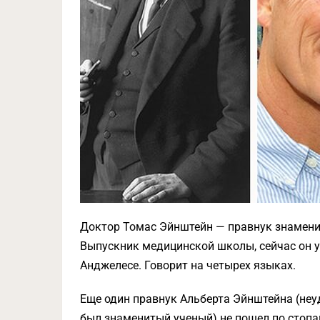
Доктор Томас Эйнштейн — правнук знаменит
Выпускник медицинской школы, сейчас он у
Анджелесе. Говорит на четырех языках.
Еще один правнук Альберта Эйнштейна (не
был знаменитый ученый) не пошел по стопа