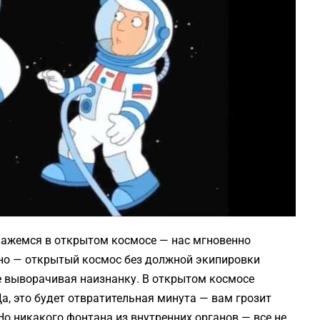
кажемся в открытом космосе — нас мгновенно
ерно — открытый космос без должной экипировки
не выворачивая наизнанку. В открытом космосе
а, это будет отвратительная минута — вам грозит
Но никакого фонтана из внутренних органов — все не