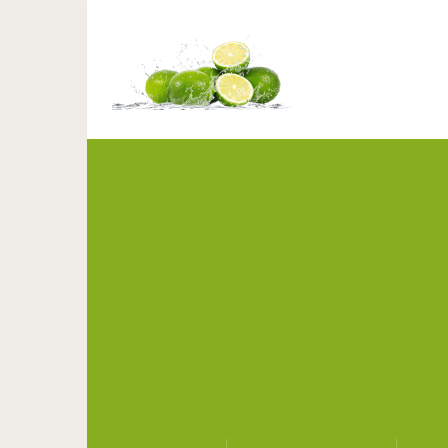
Космический обман. 
п