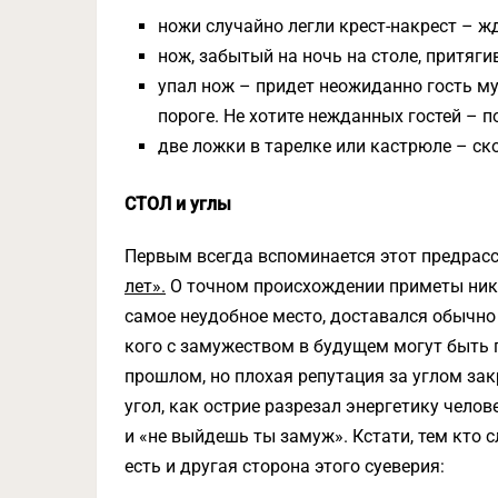
ножи случайно легли крест-накрест – ж
нож, забытый на ночь на столе, притяги
упал нож – придет неожиданно гость м
пороге. Не хотите нежданных гостей – 
две ложки в тарелке или кастрюле – ск
СТОЛ и углы
Первым всегда вспоминается этот предрас
лет».
О точном происхождении приметы никто
самое неудобное место, доставался обычно
кого с замужеством в будущем могут быть 
прошлом, но плохая репутация за углом зак
угол, как острие разрезал энергетику челов
и «не выйдешь ты замуж». Кстати, тем кто с
есть и другая сторона этого суеверия: