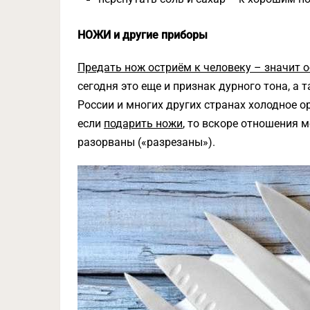
НОЖИ и другие приборы
Предать нож остриём к человеку – значит о
сегодня это еще и признак дурного тона, а 
России и многих других странах холодное о
если
подарить ножи
, то вскоре отношения
разорваны («разрезаны»).