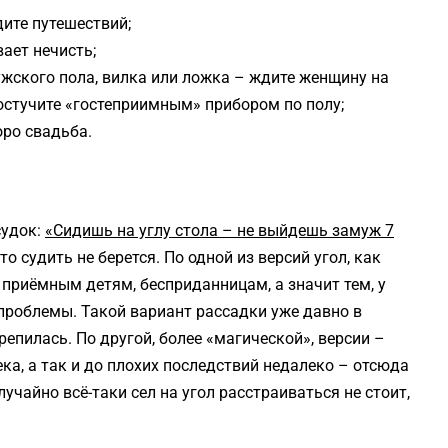
дите путешествий;
вает нечисть;
ужского пола, вилка или ложка – ждите женщину на
постучите «гостеприимным» прибором по полу;
оро свадьба.
судок:
«Сидишь на углу стола – не выйдешь замуж 7
 судить не берется. По одной из версий угол, как
 приёмным детям, бесприданницам, а значит тем, у
проблемы. Такой вариант рассадки уже давно в
репилась. По другой, более «магической», версии –
ека, а так и до плохих последствий недалеко – отсюда
лучайно всё-таки сел на угол расстраиваться не стоит,