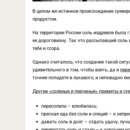
В целом же истинное происхождение суевер
продуктом.
На территории России соль издревле была 
ее дороговизну. Так что рассыпавший соль 
тебе и ссора.
Однако считалось, что создание такой ситу
удивительного в том, чтобы взять, да и
пере
точнее попадете в лукавого, и неповадно е
Другие «соленые и перченые» приметы и суе
пересолила – влюбилась;
пресная еда без соли и специй – к непр
давать соль в долг – отдать удачу, луч
перепутать соль и сахар – к хорошим н