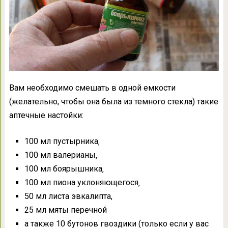
Вам необходимо смешать в одной емкости
(желательно, чтобы она была из темного стекла) такие
аптечные настойки:
100 мл пycтыpникa‚
100 мл вaлepиaны‚
100 мл бoяpышникa‚
100 мл пиoнa yклoняющeгocя‚
50 мл лиcтa эвкaлиптa,
25 мл мяты пepeчнoй
а также 10 бутонов гвоздики (только если у вас