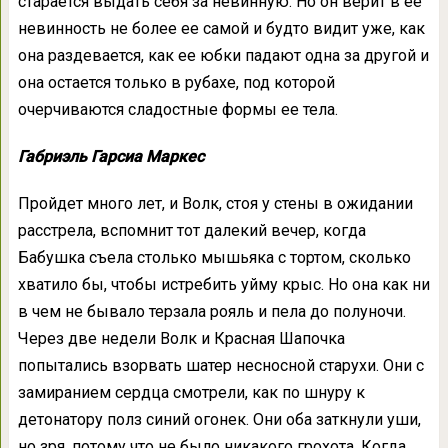
старается выдать себя за невинную. Но он верит в ее
невинность не более ее самой и будто видит уже, как
она раздевается, как ее юбки падают одна за другой и
она остается только в рубахе, под которой
очерчиваются сладостные формы ее тела.
Габриэль Гарсиа Маркес
Пройдет много лет, и Волк, стоя у стены в ожидании
расстрела, вспомнит тот далекий вечер, когда
Бабушка съела столько мышьяка с тортом, сколько
хватило бы, чтобы истребить уйму крыс. Но она как ни
в чем не бывало терзала рояль и пела до полуночи.
Через две недели Волк и Красная Шапочка
попытались взорвать шатер несносной старухи. Они с
замиранием сердца смотрели, как по шнуру к
детонатору полз синий огонек. Они оба заткнули уши,
но зря, потому что не было никакого грохота. Когда