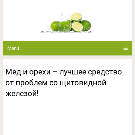
Мед и орехи – лучшее средств
желез
Menu
Мед и орехи – лучшее средство
от проблем со щитовидной
железой!