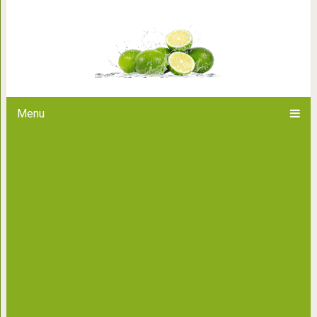
Муж после корпоратива 
разговаривает с к
Menu