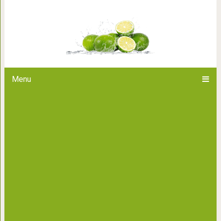
На вид простак, а в душе хитр
хитрых знак
Menu