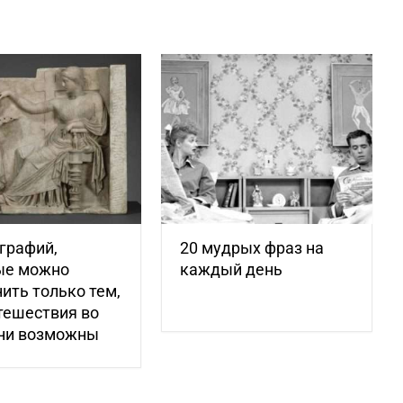
графий,
20 мудрых фраз на
ые можно
каждый день
ить только тем,
тешествия во
ни возможны