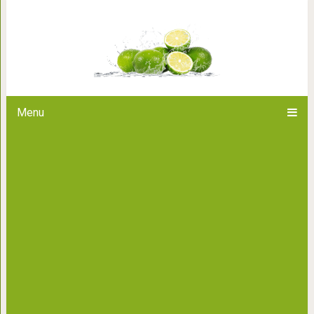
«Наглость – черта бедных. Ка
себя!» — заявил
Menu