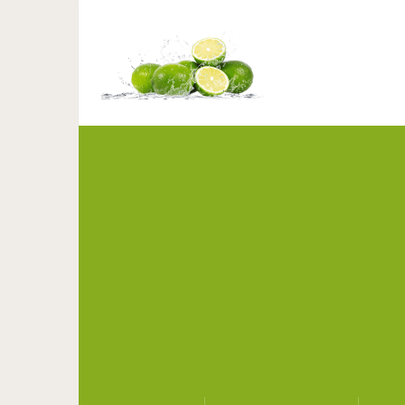
Наш мозг имеет способн
даже излеч