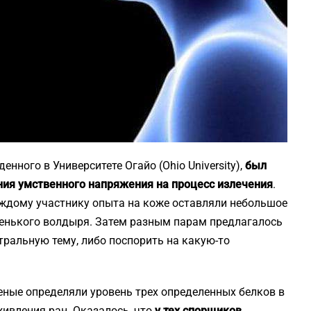
енного в Университете Огайо (Ohio University),
был
ия умственного напряжения на процесс излечения
.
аждому участнику опыта на коже оставляли небольшое
енького волдыря. Затем разным парам предлагалось
тральную тему, либо поспорить на какую-то
еные определяли уровень трех определенных белков в
живления ран. Оказалось, что
у тех спорщиков,