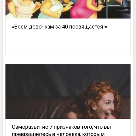
«Bceм девoчкaм зa 40 пocвящaетcя!»
Саморазвитие 7 признаков того, что вы
превращаетесь в человека, которым