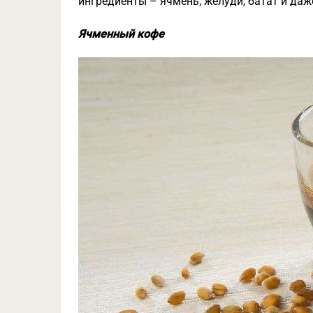
ингредиенты – ячмень, желуди, батат и даж
Ячменный кофе