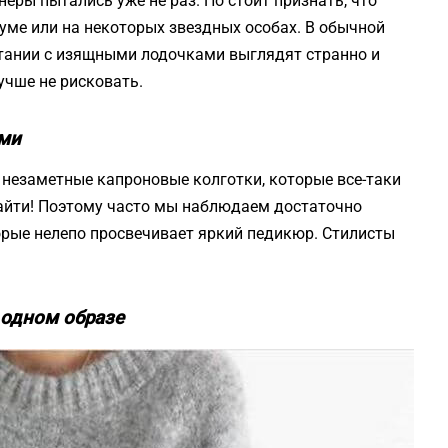
еры пытались уже не раз. Но стоит признать, что
уме или на некоторых звездных особах. В обычной
тании с изящными лодочками выглядят странно и
учше не рисковать.
ми
 незаметные капроновые колготки, которые все-таки
найти! Поэтому часто мы наблюдаем достаточно
торые нелепо просвечивает яркий педикюр. Стилисты
 одном образе