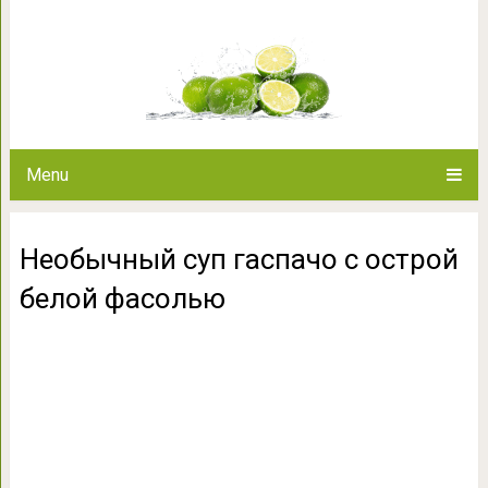
Необычный суп гаспачо с
Menu
Необычный суп гаспачо с острой
белой фасолью