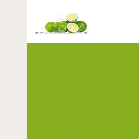
Несколько изображени
как б