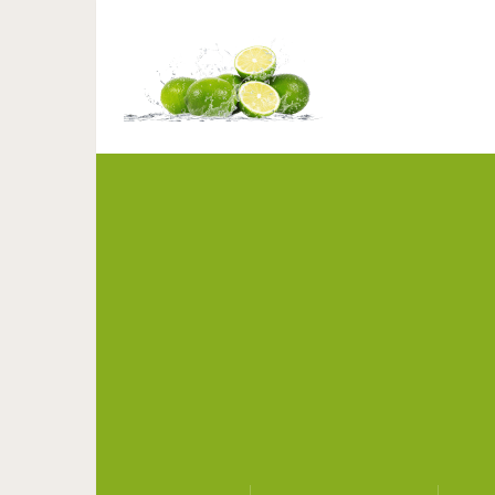
Невероятная история 
прод