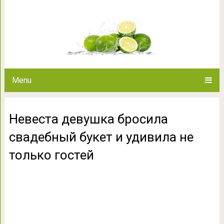
Невеста девушка бросила сва
только 
Menu
Невеста девушка бросила
свадебный букет и удивила не
только гостей