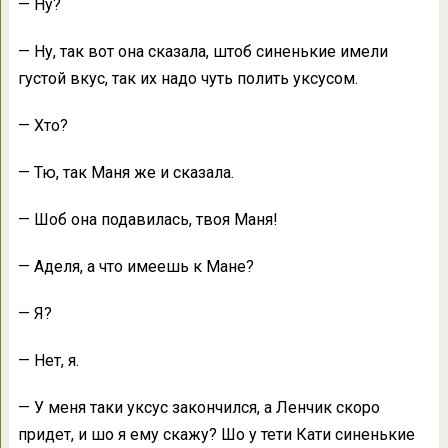
— Ну?
— Ну, так вот она сказала, штоб синенькие имели
густой вкус, так их надо чуть полить уксусом.
— Хто?
— Тю, так Маня же и сказала.
— Шоб она подавилась, твоя Маня!
— Аделя, а что имеешь к Мане?
— Я?
— Нет, я.
— У меня таки уксус закончился, а Ленчик скоро
придет, и шо я ему скажу? Шо у тети Кати синенькие