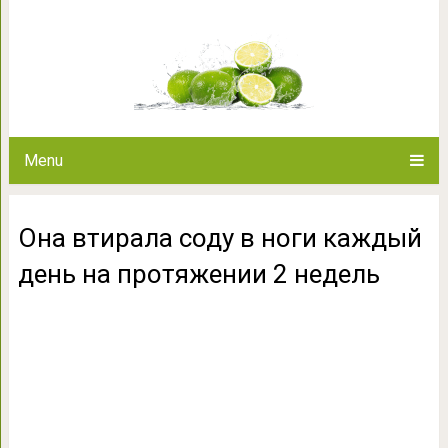
Она втирала соду в ноги ка
неде
Menu
Она втирала соду в ноги каждый
день на протяжении 2 недель