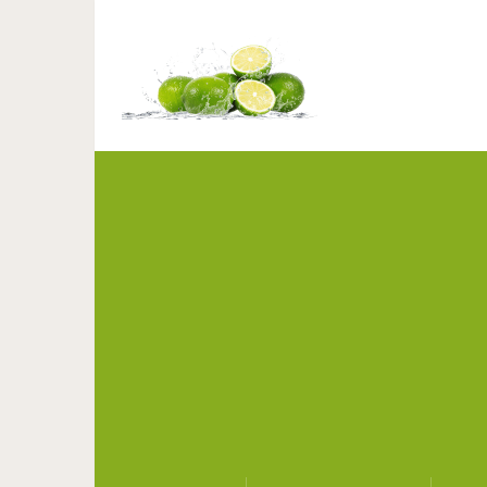
Они просто непробивае
отражать от 