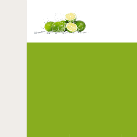
Определите, кто на ка
многое ра