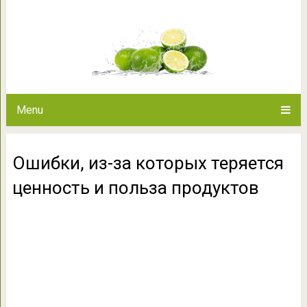
Ошибки, из-за которых тер
проду
Menu
Ошибки, из-за которых теряется
ценность и польза продуктов