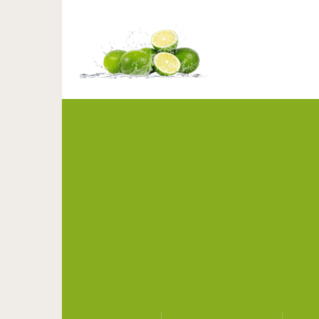
Ослепительные сет
карандаш с п