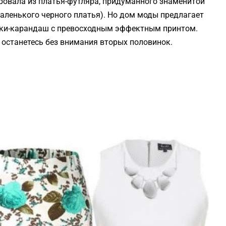
ровала из платья-футляра, придуманного знаменитой
маленького черного платья). Но дом моды предлагает
ки-карандаш с превосходным эффектным принтом.
 останетесь без внимания вторых половинок.