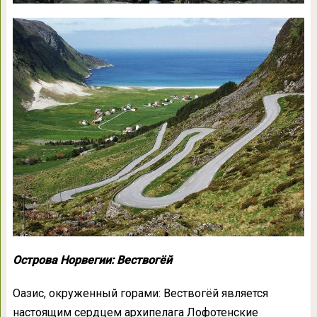
Острова Норвегии: Вествогёй
Оазис, окруженный горами: Вествогёй является
настоящим сердцем архипелага Лофотенские