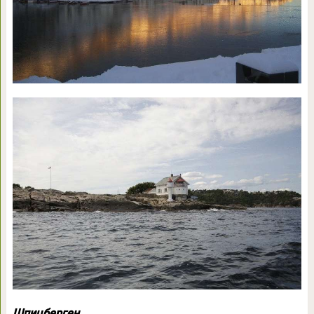
Шпицберген