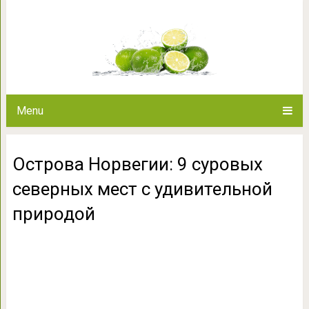
Острова Норвегии: 9 суровых с
приро
Menu
Острова Норвегии: 9 суровых
северных мест с удивительной
природой