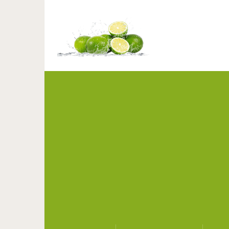
Отставить ботокс! И
волшебны