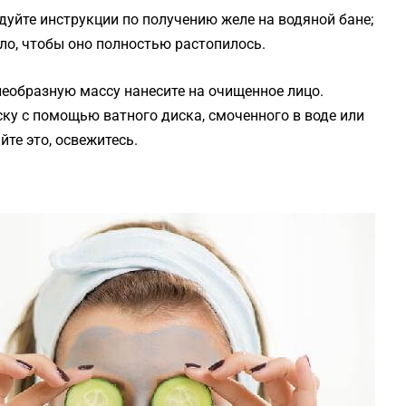
едуйте инструкции по получению желе на водяной бане;
ло, чтобы оно полностью растопилось.
еобразную массу нанесите на очищенное лицо.
аску с помощью ватного диска, смоченного в воде или
те это, освежитесь.