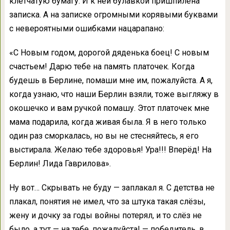
клетчатую бумагу. И к ней булавкой пришпилена
записка. А на записке огромными корявыми буквами
с невероятными ошибками нацарапано:
«С Новым годом, дорогой дяденька боец! С новым
счастьем! Дарю тебе на память платочек. Когда
будешь в Берлине, помаши мне им, пожалуйста. А я,
когда узнаю, что наши Берлин взяли, тоже выгляжу в
окошечко и вам ручкой помашу. Этот платочек мне
мама подарила, когда живая была. Я в него только
один раз сморкалась, но вы не стесняйтесь, я его
выстирала. Желаю тебе здоровья! Ура!!! Вперёд! На
Берлин! Лида Гаврилова».
Ну вот… Скрывать не буду — заплакал я. С детства не
плакал, понятия не имел, что за штука такая слёзы,
жену и дочку за годы войны потерял, и то слёз не
было, а тут — на тебе, пожалуйста! — победитель, в