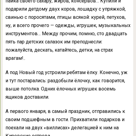
пайка своего сахару, жиров, консервов… Купили и
подарили детдому двух коров, лошадку с упряжкой,
свинью с поросятами, птицы всякой: курей, петухов,
ну, и всего прочего — одежды, игрушек, музыкальных
инструментов… Между прочим, помню, сто двадцать
пять пар детских салазок им преподнесли:
пожалуйста, дескать, катайтесь, детки, на страх
врагам!..
А под Новый год устроили ребятам ёлку. Конечно, уж
и тут постарались: раздобыли ёлочку, как говорится,
выше потолка. Одних ёлочных игрушек восемь
ящиков доставили.
А первого января, в самый праздник, отправились к
своим подшефным в гости. Прихватили подарков и
поехали на двух «виллисах» делегацией к ним на
Кировские острова.