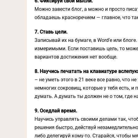
6. Фиксируй свои мысли.
Можно завести блог, а можно и просто писать
обладаешь красноречием — главное, что та
7. Ставь цели.
Записывай их на бумаге, в Word’е или блоге
измеримыми. Если поставишь цель, то можеш
вариантов достижения нет вообще.
8. Научись печатать на клавиатуре вслепу
– не уметь этого в 21 веке все равно, что н
немногих сокровищ, которые у тебя есть, и 
думать. А думать ты должен не о том, где н
9. Оседлай время.
Научись управлять своими делами так, чтоб
решения быстро, действуй незамедлительно,
либо делегируй кому-то. Старайся, чтобы м