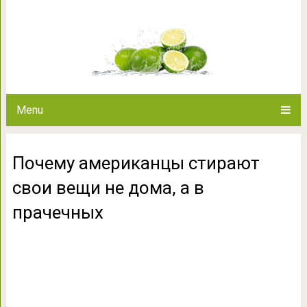
Почему американцы стирают
праче
Menu
Почему американцы стирают
свои вещи не дома, а в
прачечных