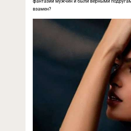
фантазии мужчин и были верными подругам
взамен?