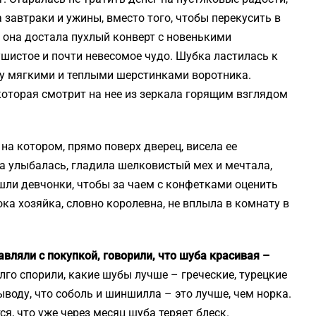
 завтраки и ужины, вместо того, чтобы перекусить в
я она достала пухлый конверт с новенькими
шистое и почти невесомое чудо. Шубка ластилась к
ку мягкими и теплыми шерстинками воротника.
которая смотрит на нее из зеркала горящим взглядом
на котором, прямо поверх дверец, висела ее
на улыбалась, гладила шелковистый мех и мечтала,
шли девчонки, чтобы за чаем с конфетками оценить
пока хозяйка, словно королевна, не вплыла в комнату в
авляли с покупкой, говорили, что шуба красивая –
лго спорили, какие шубы лучше – греческие, турецкие
ыводу, что соболь и шиншилла – это лучше, чем норка.
я, что уже через месяц шуба теряет блеск.